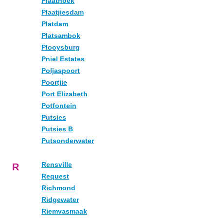
Plaathoek
Plaatjiesdam
Platdam
Platsambok
Plooysburg
Pniel Estates
Poljaspoort
Poortjie
Port Elizabeth
Potfontein
Putsies
Putsies B
Putsonderwater
Rensville
R
Request
Richmond
Ridgewater
Riemvasmaak