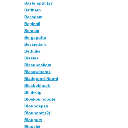
Bastersput (2)
Batlharo
Beesdam
Beginsil
Bergsig
Bergsputte
Bessiedam
Bethulie
Biesies
Blaauboskom
Blaauwkrantz
Bladgrond-Noord
Blesbokhoek
Blinkklip
Bloekomhoogte
Bloubospan
Bloupoort (2)
Blouputs
Blouvlei