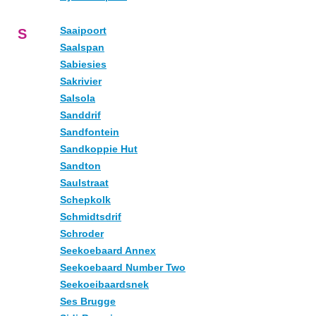
Saaipoort
S
Saalspan
Sabiesies
Sakrivier
Salsola
Sanddrif
Sandfontein
Sandkoppie Hut
Sandton
Saulstraat
Schepkolk
Schmidtsdrif
Schroder
Seekoebaard Annex
Seekoebaard Number Two
Seekoeibaardsnek
Ses Brugge