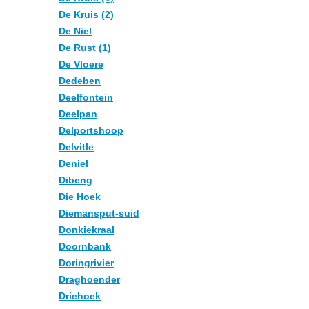
De Kruis (2)
De Niel
De Rust (1)
De Vloere
Dedeben
Deelfontein
Deelpan
Delportshoop
Delvitle
Deniel
Dibeng
Die Hoek
Diemansput-suid
Donkiekraal
Doornbank
Doringrivier
Draghoender
Driehoek