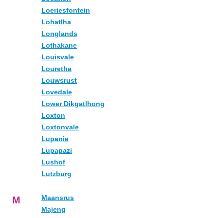
Loeriesfontein
Lohatlha
Longlands
Lothakane
Louisvale
Louretha
Louwsrust
Lovedale
Lower Dikgatlhong
Loxton
Loxtonvale
Lupanie
Lupapazi
Lushof
Lutzburg
Maansrus
M
Majeng