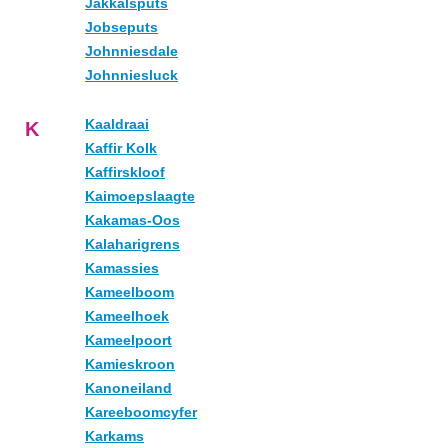
Jakkalsputs
Jobseputs
Johnniesdale
Johnniesluck
Kaaldraai
K
Kaffir Kolk
Kaffirskloof
Kaimoepslaagte
Kakamas-Oos
Kalaharigrens
Kamassies
Kameelboom
Kameelhoek
Kameelpoort
Kamieskroon
Kanoneiland
Kareeboomcyfer
Karkams