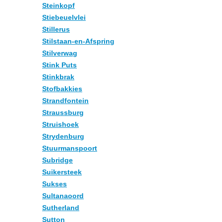
Steinkopf
Stiebeuelvlei
Stillerus
Stilstaan-en-Afspring
Stilverwag
Stink Puts
Stinkbrak
Stofbakkies
Strandfontein
Straussburg
Struishoek
Strydenburg
Stuurmanspoort
Subridge
Suikersteek
Sukses
Sultanaoord
Sutherland
Sutton