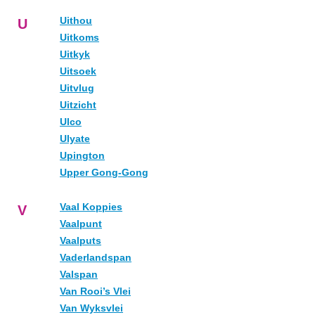
Uithou
U
Uitkoms
Uitkyk
Uitsoek
Uitvlug
Uitzicht
Ulco
Ulyate
Upington
Upper Gong-Gong
Vaal Koppies
V
Vaalpunt
Vaalputs
Vaderlandspan
Valspan
Van Rooi’s Vlei
Van Wyksvlei