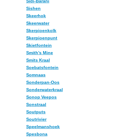
Sidi-Barani
Sishen
Skeerhok
Skeerwater
Skerpioenkolk
Skerpioenpunt
Skietfontein
Smith’s Mine
Smits Kraal
Soebatsfontein
Somnaas
Sonderpan-Oos
Sonderwaterkraal
Sonop Veepos
Sonstraal
Soutputs
Soutrivier
Speelmanshoek
Spesbona