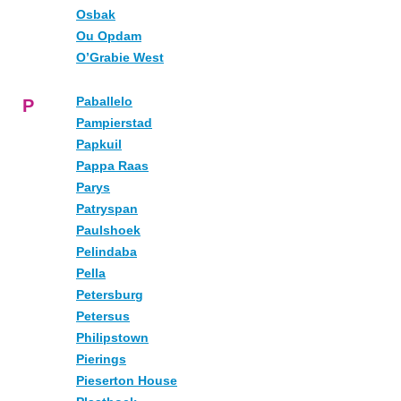
Osbak
Ou Opdam
O’Grabie West
Paballelo
P
Pampierstad
Papkuil
Pappa Raas
Parys
Patryspan
Paulshoek
Pelindaba
Pella
Petersburg
Petersus
Philipstown
Pierings
Pieserton House