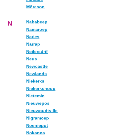
Môreson
Nababeep
N
Namaroep
Naries
Narrap
Neilersdrif
Neus
Newcastle
Newlands
Niekerks
Niekerkshoop
Nietemin
Nieuwepos
Nieuwoudtville
Nigramoep
Noenieput
Nokanna