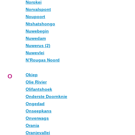
Norokei
Norvalspont
Noupoort
Ntshatshongo
Nuwebegin
Nuwedam
Nuwerus (2)
Nuwevlei
N’Rougas Noord
Okiep
O
Olie Rivier
Olifantshoek
Onderste Doornknie
Ongedad
Onseepkans
Onverwags
Orania
Oranjevallei