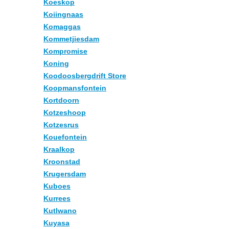
Koeskop
Koiingnaas
Komaggas
Kommetjiesdam
Kompromise
Koning
Koodoosbergdrift Store
Koopmansfontein
Kortdoorn
Kotzeshoop
Kotzesrus
Kouefontein
Kraalkop
Kroonstad
Krugersdam
Kuboes
Kurrees
Kutlwano
Kuyasa