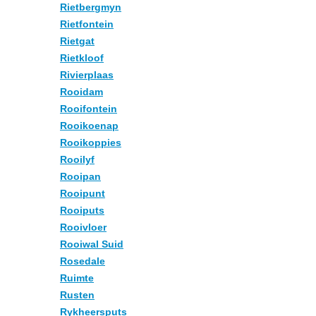
Rietbergmyn
Rietfontein
Rietgat
Rietkloof
Rivierplaas
Rooidam
Rooifontein
Rooikoenap
Rooikoppies
Rooilyf
Rooipan
Rooipunt
Rooiputs
Rooivloer
Rooiwal Suid
Rosedale
Ruimte
Rusten
Rykheersputs