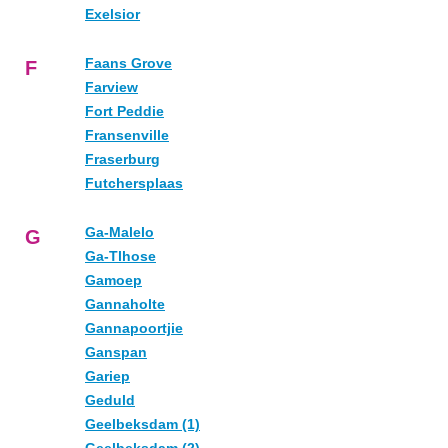
Exelsior
Faans Grove
F
Farview
Fort Peddie
Fransenville
Fraserburg
Futchersplaas
Ga-Malelo
G
Ga-Tlhose
Gamoep
Gannaholte
Gannapoortjie
Ganspan
Gariep
Geduld
Geelbeksdam (1)