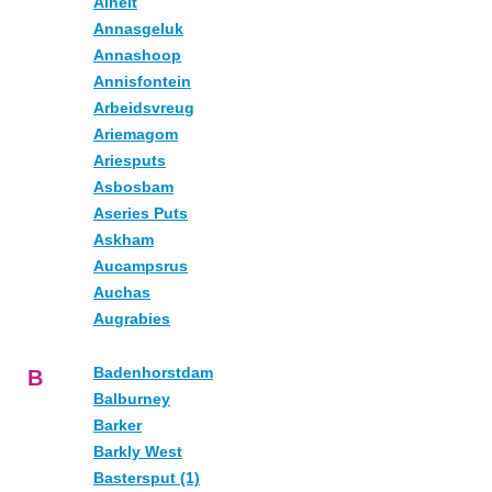
Alheit
Annasgeluk
Annashoop
Annisfontein
Arbeidsvreug
Ariemagom
Ariesputs
Asbosbam
Aseries Puts
Askham
Aucampsrus
Auchas
Augrabies
Badenhorstdam
B
Balburney
Barker
Barkly West
Bastersput (1)