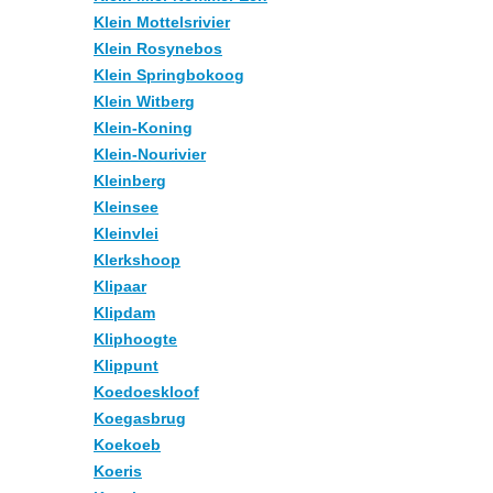
Klein Mottelsrivier
Klein Rosynebos
Klein Springbokoog
Klein Witberg
Klein-Koning
Klein-Nourivier
Kleinberg
Kleinsee
Kleinvlei
Klerkshoop
Klipaar
Klipdam
Kliphoogte
Klippunt
Koedoeskloof
Koegasbrug
Koekoeb
Koeris