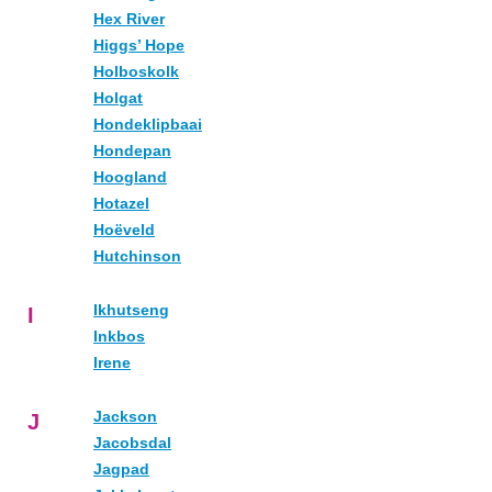
Hex River
Higgs’ Hope
Holboskolk
Holgat
Hondeklipbaai
Hondepan
Hoogland
Hotazel
Hoëveld
Hutchinson
Ikhutseng
I
Inkbos
Irene
Jackson
J
Jacobsdal
Jagpad