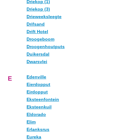
Driekop (1)
Driekop (3)
Drieweeksleegte
Drifsand
Drift Hotel
Droogeboom
Droogenhoutputs
Duikersdal
Dwarsvlei
Edenville
E
Eierdopput
Eirdopput
Eksteenfontein
Eksteenkuil
Eldorado
Elim
Erlanksrus
Eureka