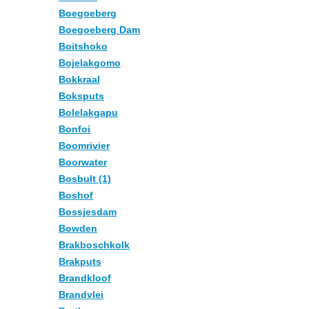
Boegoeberg
Boegoeberg Dam
Boitshoko
Bojelakgomo
Bokkraal
Boksputs
Bolelakgapu
Bonfoi
Boomrivier
Boorwater
Bosbult (1)
Boshof
Bossjesdam
Bowden
Brakboschkolk
Brakputs
Brandkloof
Brandvlei