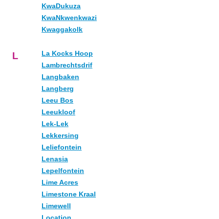
KwaDukuza
KwaNkwenkwazi
Kwaggakolk
La Kocks Hoop
L
Lambrechtsdrif
Langbaken
Langberg
Leeu Bos
Leeukloof
Lek-Lek
Lekkersing
Leliefontein
Lenasia
Lepelfontein
Lime Acres
Limestone Kraal
Limewell
Location