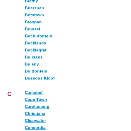
Bretby
Brierspan
Britstown
Brospan
Brussel
Buchufontein
Bucklands
Bucklegraf
Bulkrans
Bulsny
Bultfontein
Bussons Kloof
Campbell
C
Cape Town
Carolusberg
Christiana
Clearwater
Concordia