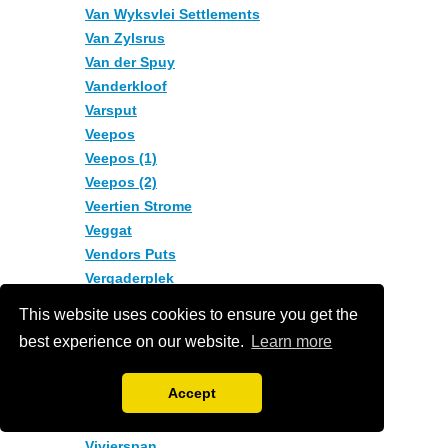
Van Wyksvlei Settlements
Van Zylsrus
Van der Spuy
Vanderkloof
Varsput
Veepos
Veepos (1)
Veepos (2)
Veertien Strome
Veggat
Vendors Puts
Vergaderplek
Vergenoeg
This website uses cookies to ensure you get the
Vermeulensput
best experience on our website.
Learn more
Verneukpan
Verschep
Accept
Vioolsdrif
Visagiesfontein
Vivierspan