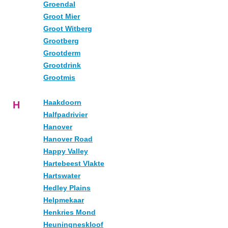
Groendal
Groot Mier
Groot Witberg
Grootberg
Grootderm
Grootdrink
Grootmis
Haakdoorn
H
Halfpadrivier
Hanover
Hanover Road
Happy Valley
Hartebeest Vlakte
Hartswater
Hedley Plains
Helpmekaar
Henkries Mond
Heuningneskloof