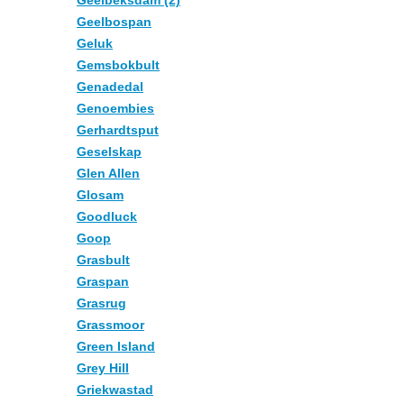
Geelbeksdam (2)
Geelbospan
Geluk
Gemsbokbult
Genadedal
Genoembies
Gerhardtsput
Geselskap
Glen Allen
Glosam
Goodluck
Goop
Grasbult
Graspan
Grasrug
Grassmoor
Green Island
Grey Hill
Griekwastad