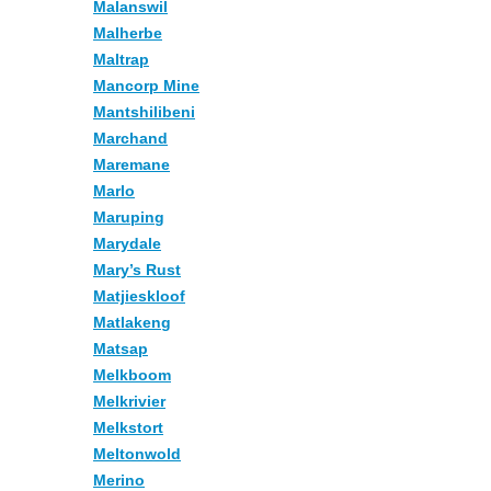
Malanswil
Malherbe
Maltrap
Mancorp Mine
Mantshilibeni
Marchand
Maremane
Marlo
Maruping
Marydale
Mary’s Rust
Matjieskloof
Matlakeng
Matsap
Melkboom
Melkrivier
Melkstort
Meltonwold
Merino