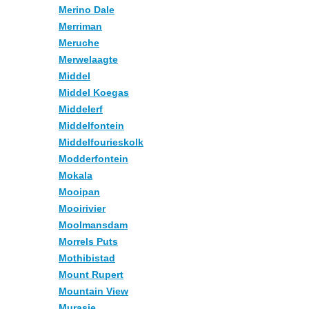
Merino Dale
Merriman
Meruche
Merwelaagte
Middel
Middel Koegas
Middelerf
Middelfontein
Middelfourieskolk
Modderfontein
Mokala
Mooipan
Mooirivier
Moolmansdam
Morrels Puts
Mothibistad
Mount Rupert
Mountain View
Murasie