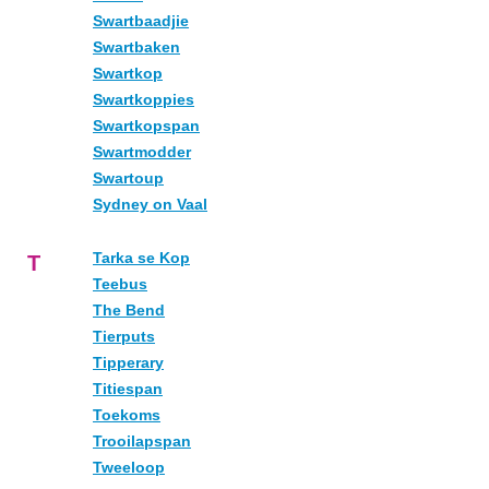
Swartbaadjie
Swartbaken
Swartkop
Swartkoppies
Swartkopspan
Swartmodder
Swartoup
Sydney on Vaal
Tarka se Kop
T
Teebus
The Bend
Tierputs
Tipperary
Titiespan
Toekoms
Trooilapspan
Tweeloop